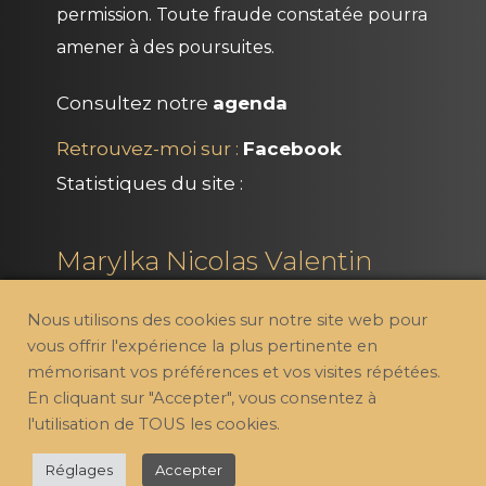
permission. Toute fraude constatée pourra
amener à des poursuites.
Consultez notre
agenda
Retrouvez-moi sur :
Facebook
Statistiques du site :
Marylka Nicolas Valentin
marylka.valentin@gmail.com
Nous utilisons des cookies sur notre site web pour
vous offrir l'expérience la plus pertinente en
Politique de confidentialité
Charte Philosophique
mémorisant vos préférences et vos visites répétées.
En cliquant sur "Accepter", vous consentez à
l'utilisation de TOUS les cookies.
© Copyright - Tous droits réservés - Marylka Nicolas
Valentin - Medium Spirit - Une création
JD Web &
Réglages
Accepter