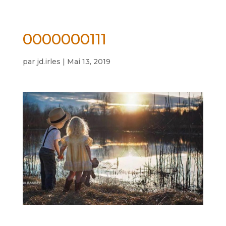
0000000111
par
jd.irles
|
Mai 13, 2019