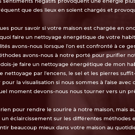
es sentiments négatifs provoquent une énergie plus
fréquent que des lieux en soient chargés et provoq
ues pour savoir si votre maison est chargée en on
quoi faire un nettoyage énergétique de votre habit
lités avons-nous lorsque l’on est confronté à ce ge
éthodes avons-nous à notre porté pour purifier no
dois-je faire un nettoyage énergétique de mon hab
e nettoyage par l’encens, le sel et les pierres suffit-
 pour la visualisation si nous sommes à l’aise avec 
quel moment devons-nous nous tourner vers un prê
it rien pour rendre le sourire à notre maison, mais a
 un éclaircissement sur les différentes méthodes 
ntir beaucoup mieux dans votre maison au quotidi