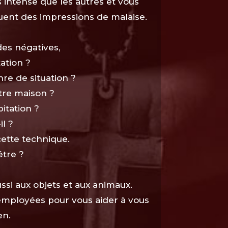
 intense que les autres et vous
uent des impressions de malaise.
des négatives,
ation ?
nre de situation ?
tre maison ?
itation ?
il ?
cette technique.
tre ?
ussi aux objets et aux animaux.
employées pour vous aider à vous
en.