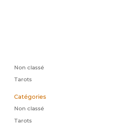
« Spirituel Lotus » et quelques postes
sur les pages F.B. je réitère sur ce blog
mais en privé.. 1) Ce blog est déconseillé
aux moins de 16 ans. Certains sujets
demandent un degré de maturité et...
Non classé
Tarots
Catégories
Non classé
(1)
Tarots
(8)