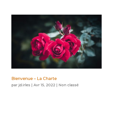
Bienvenue – La Charte
par
jd.irles
|
Avr 15, 2022
|
Non classé
Apres avoir posté pendant une
quinzaine d’année sur ce site /forum